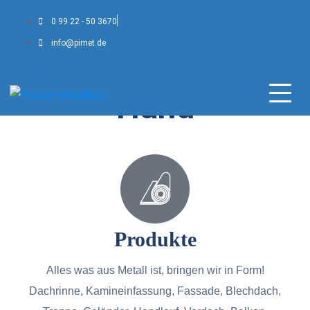
0 99 22 - 50 3670
Leistungen
Begegnungszentrum
info@pimet.de
Lappersdorf
Alles aus einer
Hand
Produkte
Alles was aus Metall ist, bringen wir in Form!
Dachrinne, Kamineinfassung, Fassade, Blechdach,