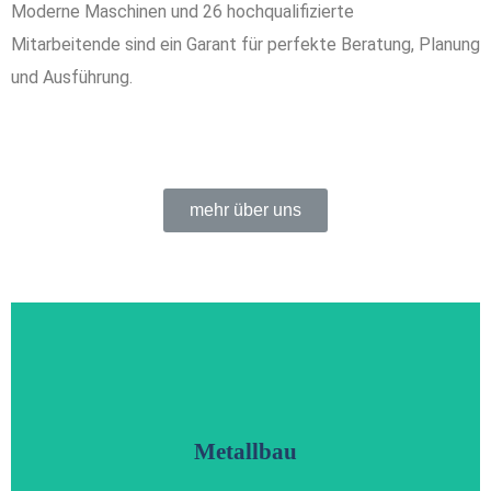
Moderne Maschinen und 26 hochqualifizierte
Mitarbeitende sind ein Garant für perfekte Beratung, Planung
und Ausführung.
mehr über uns
Jetzt ansehen
feuerverzinktem Stahl und Edelstahl
Metallbau
Vordächer, Handläufe, Sonderkonstruktion aus Stahl,